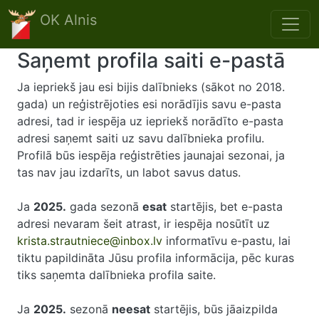
Skip to main content
OK Alnis
Saņemt profila saiti e-pastā
Ja iepriekš jau esi bijis dalībnieks (sākot no 2018.
gada) un reģistrējoties esi norādījis savu e-pasta
adresi, tad ir iespēja uz iepriekš norādīto e-pasta
adresi saņemt saiti uz savu dalībnieka profilu.
Profilā būs iespēja reģistrēties jaunajai sezonai, ja
tas nav jau izdarīts, un labot savus datus.
Ja
2025.
gada sezonā
esat
startējis, bet e-pasta
adresi nevaram šeit atrast, ir iespēja nosūtīt uz
krista.strautniece@inbox.lv
informatīvu e-pastu, lai
tiktu papildināta Jūsu profila informācija, pēc kuras
tiks saņemta dalībnieka profila saite.
Ja
2025.
sezonā
neesat
startējis, būs jāaizpilda