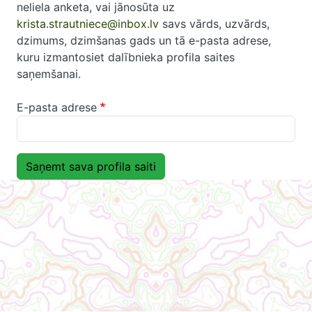
neliela anketa, vai jānosūta uz
krista.strautniece@inbox.lv
savs vārds, uzvārds,
dzimums, dzimšanas gads un tā e-pasta adrese,
kuru izmantosiet dalībnieka profila saites
saņemšanai.
E-pasta adrese
Saņemt sava profila saiti