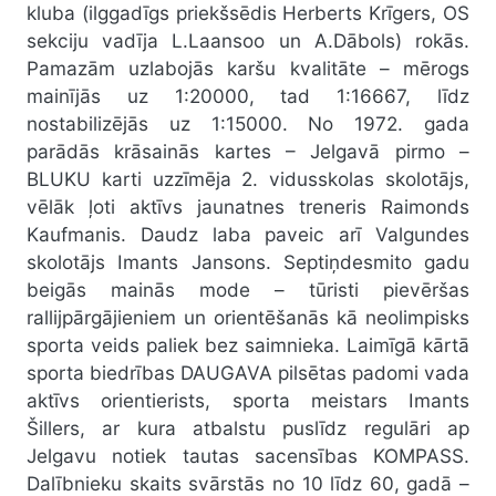
kluba (ilggadīgs priekšsēdis Herberts Krīgers, OS
sekciju vadīja L.Laansoo un A.Dābols) rokās.
Pamazām uzlabojās karšu kvalitāte – mērogs
mainījās uz 1:20000, tad 1:16667, līdz
nostabilizējās uz 1:15000. No 1972. gada
parādās krāsainās kartes – Jelgavā pirmo –
BLUKU karti uzzīmēja 2. vidusskolas skolotājs,
vēlāk ļoti aktīvs jaunatnes treneris Raimonds
Kaufmanis. Daudz laba paveic arī Valgundes
skolotājs Imants Jansons. Septiņdesmito gadu
beigās mainās mode – tūristi pievēršas
rallijpārgājieniem un orientēšanās kā neolimpisks
sporta veids paliek bez saimnieka. Laimīgā kārtā
sporta biedrības DAUGAVA pilsētas padomi vada
aktīvs orientierists, sporta meistars Imants
Šillers, ar kura atbalstu puslīdz regulāri ap
Jelgavu notiek tautas sacensības KOMPASS.
Dalībnieku skaits svārstās no 10 līdz 60, gadā –