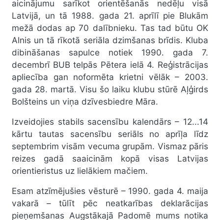
aicinājumu sarīkot orientēšanās nedēļu visā
Latvijā, un tā 1988. gada 21. aprīlī pie Blukām
mežā dodas ap 70 dalībnieku. Tas tad būtu OK
Alnis un tā rīkotā seriāla dzimšanas brīdis. Kluba
dibināšanas sapulce notiek 1990. gada 7.
decembrī BUB telpās Pētera ielā 4. Reģistrācijas
apliecība gan noformēta krietni vēlāk – 2003.
gada 28. martā. Visu šo laiku klubu stūrē Aļģirds
Bolšteins un viņa dzīvesbiedre Māra.
Izveidojies stabils sacensību kalendārs – 12...14
kārtu tautas sacensību seriāls no aprīļa līdz
septembrim visām vecuma grupām. Vismaz pāris
reizes gadā saaicinām kopā visas Latvijas
orientieristus uz lielākiem mačiem.
Esam atzīmējušies vēsturē – 1990. gada 4. maija
vakarā – tūlīt pēc neatkarības deklarācijas
pieņemšanas Augstākajā Padomē mums notika