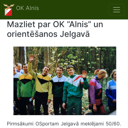
Skip to main content
OK Alnis
Mazliet par OK “Alnis” un
orientēšanos Jelgavā
Pirmsākumi OSportam Jelgavā meklējami 50/60.