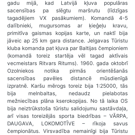
gadu mijā, kad Latvijā kļuva populāras
sacensības pa slēgtu maršrutu (līdzīgas
tagadējiem VX pasākumiem). Komandā 4-5
dalībnieki, mugursomas ar ķieģeļu kravu,
primitīva gaismas kopijas karte, un naktī bija
jāveic ap 25 km gara distance. Jelgavas Tūristu
kluba komanda pat kļuva par Baltijas čempioniem
(komandā toreiz startēja vēl tagad aktīvais
vecmeistars Ritvars Ritums). 1960. gada oktobrī
Ozolniekos notika pirmās orientēšanās
sacensības pavēles distancē mūsdienīgā
izpratnē. Karšu mērogs toreiz bija 1:25000, tās
bija melnbaltas, nedaudz pielabotas
mežniecības plāna kserokopijas. No tā laika OS
bija neiztrūkstoša tūristu salidojumu sastāvdaļa,
arī visas toreizējās sporta biedrības – VĀRPA,
DAUGAVA, LOKOMOTĪVE – rīkoja savus
čempionātus. Virsvadība nemainīgi bija Tūristu