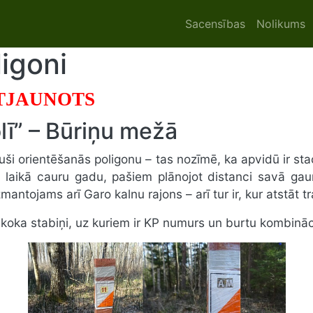
Main navigat
Sacensības
Nolikums
igoni
TJAUNOTS
olī” – Būriņu mežā
uši orientēšanās poligonu – tas nozīmē, ka apvidū ir stac
ā laikā cauru gadu, pašiem plānojot distanci savā ga
zmantojams arī Garo kalnu rajons – arī tur ir, kur atstāt t
i koka stabiņi, uz kuriem ir KP numurs un burtu kombināc