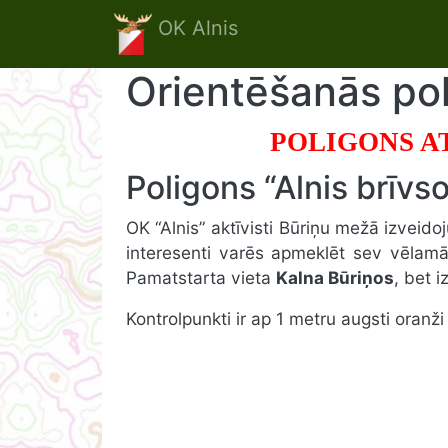
Skip to main content
OK Alnis
Orientēšanās pol
POLIGONS A
Poligons “Alnis brīvs
OK “Alnis” aktīvisti Būriņu mežā izveidoj
interesenti varēs apmeklēt sev vēlam
Pamatstarta vieta
Kalna Būriņos
, bet i
Kontrolpunkti ir ap 1 metru augsti oranž