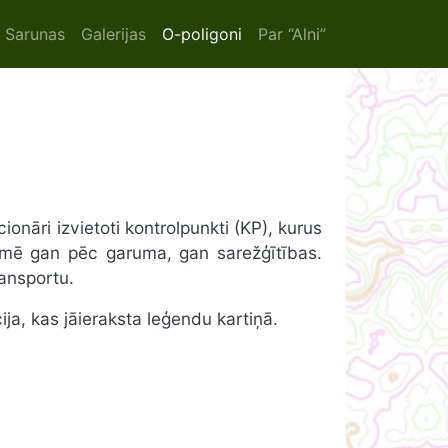
ion
Sarunas
Galerijas
O-poligoni
Par “Alni”
ionāri izvietoti kontrolpunkti (KP), kurus
umē gan pēc garuma, gan sarežģītības.
ransportu.
ija, kas jāieraksta leģendu kartiņā.