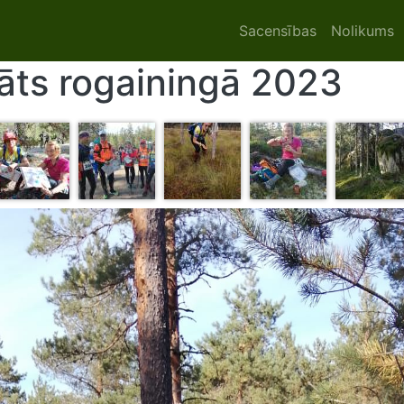
Main navigat
Sacensības
Nolikums
āts rogainingā 2023