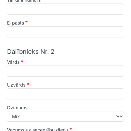
Tālruņa numurs
E-pasts
Dalībnieks Nr. 2
Vārds
Uzvārds
Dzimums
Vecums uz sacensību dienu