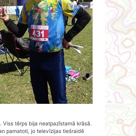
.. Viss tērps bija neatpazīstamā krāsā.
 pamatoti, jo televīzijas tiešraidē