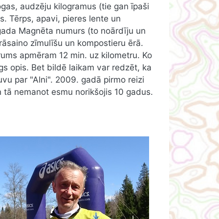
ogas, audzēju kilogramus (tie gan īpaši
. Tērps, apavi, pieres lente un
. gada Magnēta numurs (to noārdīju un
krāsaino zīmulīšu un kompostieru ērā.
 ātrums apmēram 12 min. uz kilometru. Ko
gs opis. Bet bildē laikam var redzēt, ka
ļuvu par "Alni". 2009. gadā pirmo reizi
n tā nemanot esmu norikšojis 10 gadus.