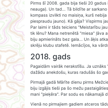
Pirms šī 2008. gada bija tieši 20 gadus 
neauga). Un tad... Tā bildīte ar sarkano
kompass izvilkti no maisiņa, kurš nebij
piespraudu jauno). Kā gāja? Vispirms jau
Par laimi ir tāds teiciens "Meistarību j
tik lēnu? Mana netrenētā "miesa" ļāva aiz
biju apmierināts bez gala... Un āķis atka
skrēju klubu stafetē. Iemācījos, ka vā
2018. gads
Pagaidām vairāk nerakstīšu. Ja uznāks "
dažādu anekdošu, kuras radušās šo gad
Pirmajā gadā Mārīte dienu pirms Mežcie
biju izgājis tieši pa šo mežu pastaigātie
mani "pieķēra". Par sodu es nākamajā di
Vienā no pirmajiem gadiem atceros tādu 