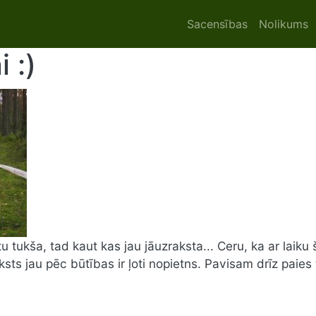
Main navigat
Sacensības
Nolikums
 :)
 tukša, tad kaut kas jau jāuzraksta... Ceru, ka ar laiku 
sts jau pēc būtības ir ļoti nopietns. Pavisam drīz paies 