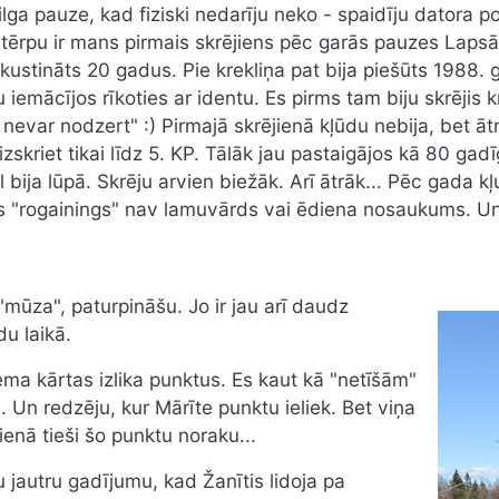
ilga pauze, kad fiziski nedarīju neko - spaidīju datora p
 tērpu ir mans pirmais skrējiens pēc garās pauzes Lapsās
a kustināts 20 gadus. Pie krekliņa pat bija piešūts 1988
 iemācījos rīkoties ar identu. Es pirms tam biju skrējis 
au nevar nodzert" :) Pirmajā skrējienā kļūdu nebija, bet
skriet tikai līdz 5. KP. Tālāk jau pastaigājos kā 80 gadī
l bija lūpā. Skrēju arvien biežāk. Arī ātrāk... Pēc gada k
rds "rogainings" nav lamuvārds vai ēdiena nosaukums. U
mūza", paturpināšu. Jo ir jau arī daudz
u laikā.
ma kārtas izlika punktus. Es kaut kā "netīšām"
s. Un redzēju, kur Mārīte punktu ieliek. Bet viņa
enā tieši šo punktu noraku...
jautru gadījumu, kad Žanītis lidoja pa