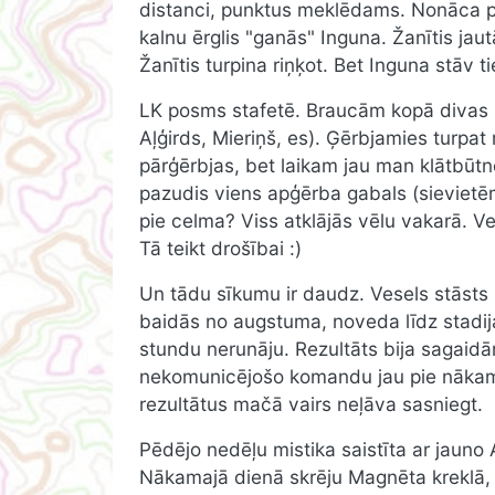
distanci, punktus meklēdams. Nonāca pu
kalnu ērglis "ganās" Inguna. Žanītis jaut
Žanītis turpina riņķot. Bet Inguna stāv 
LK posms stafetē. Braucām kopā divas 
Aļģirds, Mieriņš, es). Ģērbjamies turpat 
pārģērbjas, bet laikam jau man klātbūtne
pazudis viens apģērba gabals (sievietēm 
pie celma? Viss atklājās vēlu vakarā. Vel
Tā teikt drošībai :)
Un tādu sīkumu ir daudz. Vesels stāsts i
baidās no augstuma, noveda līdz stadij
stundu nerunāju. Rezultāts bija sagaidā
nekomunicējošo komandu jau pie nākamā 
rezultātus mačā vairs neļāva sasniegt.
Pēdējo nedēļu mistika saistīta ar jauno 
Nākamajā dienā skrēju Magnēta kreklā, p