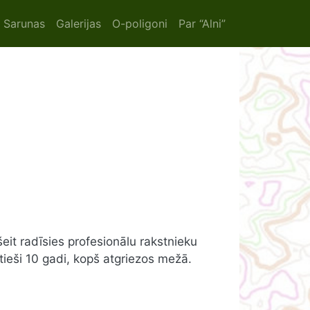
ion
Sarunas
Galerijas
O-poligoni
Par “Alni”
šeit radīsies profesionālu rakstnieku
tieši 10 gadi, kopš atgriezos mežā.