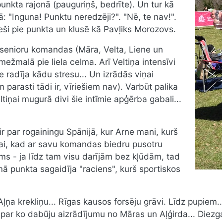
nkta rajonā (pauguriņš, bedrīte). Un tur kā
ā: "Inguna! Punktu neredzēji?". "Nē, te nav!".
tieši pie punkta un klusē kā Pavļiks Morozovs.
senioru komandas (Māra, Velta, Liene un
mežmalā pie liela celma. Arī Veltiņa intensīvi
 radīja kādu stresu... Un izrādās viņai
parasti tādi ir, vīriešiem nav). Varbūt palika
tiņai mugurā divi šie intīmie apģērba gabali...
r par rogainingu Spānijā, kur Arne mani, kurš
ai, kad ar savu komandas biedru pusotru
ms - ja līdz tam visu darījām bez kļūdām, tad
punkta sagaidīja "raciens", kurš sportiskos
Aļņa krekliņu... Rīgas kausos forsēju grāvi. Līdz pupiem.
ar ko dabūju aizrādījumu no Māras un Aļģirda... Diezgan