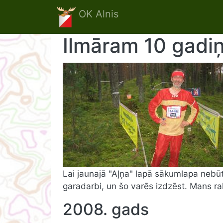
Skip to main content
OK Alnis
Ilmāram 10 gadiņi
Lai jaunajā "Aļņa" lapā sākumlapa nebūtu
garadarbi, un šo varēs izdzēst. Mans rak
2008. gads