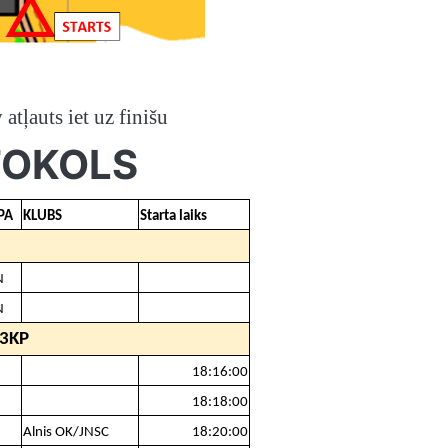
atļauts iet uz finišu
TOKOLS
PA
KLUBS
Starta laiks
N
N
13KP
18:16:00
18:18:00
Alnis OK/JNSC
18:20:00