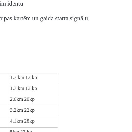
sim identu
rupas kartēm un gaida starta signālu
1.7 km 13 kp
1.7 km 13 kp
2.6km 20kp
3.2km 22kp
4.1km 28kp
5km 33 kp