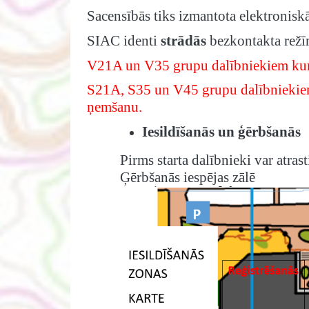
Sacensībās tiks izmantota elektronisk
SIAC identi
strādās
bezkontakta rež
V21A un V35 grupu dalībniekiem kuriem
S21A, S35 un V45 grupu dalībniekiem 
ņemšanu.
Iesildīšanās un ģērbšanās
Pirms starta dalībnieki var atrast
Ģērbšanās iespējas zālē