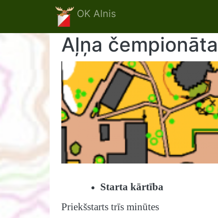
Skip to main content
OK Alnis
Aļņa čempionāta 
Starta kārtība
Priekšstarts trīs minūtes