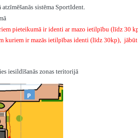
ā atzīmēšanās sistēma SportIdent.
īmā
 pieteikumā ir identi ar mazo ietilpību (līdz 30 kp) 
kuriem ir mazās ietilpības identi (līdz 30kp), jābū
ies iesildīšanās zonas teritorijā