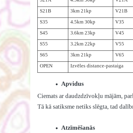
S21B
3km 21kp
V21B
S35
4.5km 30kp
V35
S45
3.6km 23kp
V45
S55
3.2km 22kp
V55
S65
3km 21kp
V65
OPEN
Izvēles distance-pastaiga
Apvidus
Ciemats ar daudzdzīvokļu mājām, park
Tā kā satiksme netiks slēgta, tad dal
Atzīmēšanās