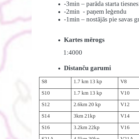
-3min – parāda starta tiesne
-2min - paņem leģendu
-1min – nostājās pie savas g
Kartes mērogs
1:4000
Distanču garumi
S8
1.7 km 13 kp
V8
S10
1.7 km 13 kp
V10
S12
2.6km 20 kp
V12
S14
3km 21kp
V14
S16
3.2km 22kp
V16
S21A
4.5km 30kp
V21A