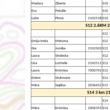
Madara
Zīberte
S10
Eva
Petzāle
S10
Luīze
Plone
2102518
S10
S12 2.6KM 
S12
Emija Ineta
Metuma
S12
Ilze
Jumiķe
2102503
S12
Laura
Sindecka
S12
Līva
Ločmele
2102511
S12
Laura
Krūmiņa
7000701
S12
Estere
Stokmane
S12
Māra
Segliņa
2036452
S12
S14 3 km 2
S14
Māra
Krūmiņa
2006355
S14