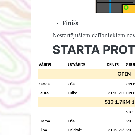
Finišs
Nestartējušiem dalībniekiem nav 
STARTA PRO
VĀRDS
UZVĀRDS
IDENTS
GRU
OPEN
Zanda
Oša
OPE
Laura
Luika
2113511
OPE
S10 1.7KM 
S10
Emma
Oša
S10
Elīna
Dzirkale
2102516
S10