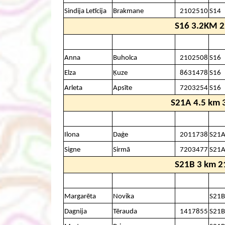
Sindija Letīcija
Brakmane
2102510
S14
S16 3.2KM 
Anna
Buholca
2102508
S16
Elza
Ķuze
8631478
S16
Arleta
Apsīte
7203254
S16
S21A 4.5 km 
Ilona
Daģe
2011738
S21
Signe
Sirmā
7203477
S21
S21B 3 km 2
Margarēta
Novika
S21B
Dagnija
Tērauda
1417855
S21B