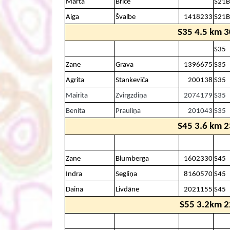
Marta
Brice
S21B
Aiga
Švalbe
1418233
S21B
S35 4.5 km 3
S35
Zane
Grava
1396675
S35
Agrita
Stankeviča
200138
S35
Mairita
Zvirgzdiņa
2074179
S35
Benita
Prauliņa
201043
S35
S45 3.6 km 2
Zane
Blumberga
1602330
S45
Indra
Segliņa
8160570
S45
Daina
Livdāne
2021155
S45
S55 3.2km 2