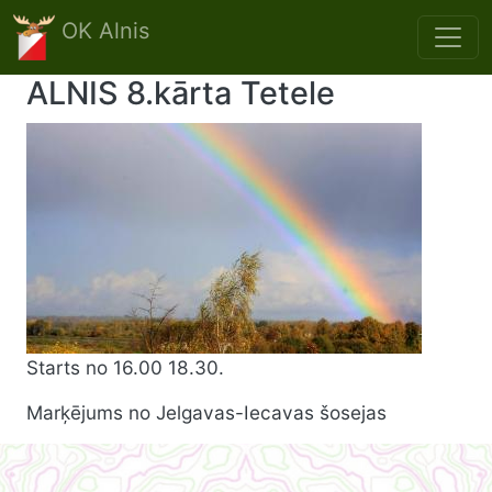
Skip to main content
OK Alnis
ALNIS 8.kārta Tetele
Starts no 16.00 18.30.
Marķējums no Jelgavas-Iecavas šosejas