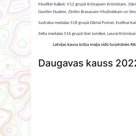
Mudītei Kaļķei; V12 grupā Kristapam Krūmiņam, Dā
Guntim Dudem, Zintim Brasavam-Muižniekam un Ilm
Sudraba medaļas S18 grupā Dārtai Putnei, Evelīnai Ka
Zelta medaļas S16 grupā Ilzei Jumiķei, Laurai Krūmiņai 
Latvijas kausa izcīņa maija vidū turpināsies R
Daugavas kauss 202