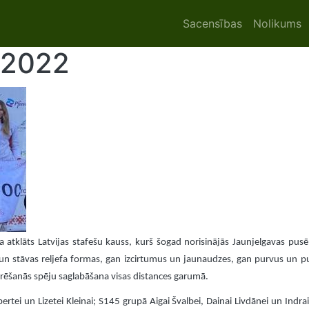
Main navigat
Sacensības
Nolikums
 2022
a atklāts Latvijas stafešu kauss, kurš šogad norisinājās Jaunjelgavas pusē.
n stāvas reljefa formas, gan izcirtumus un jaunaudzes, gan purvus un purvi
ntrēšanās spēju saglabāšana visas distances garumā.
tei un Lizetei Kleinai; S145 grupā Aigai Švalbei, Dainai Livdānei un Indrai