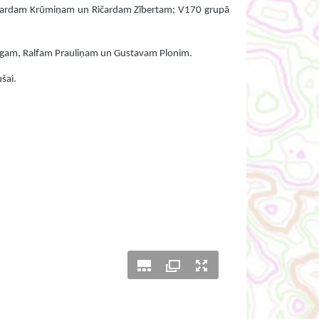
dvardam Krūmiņam un Ričardam Zībertam; V170 grupā
bergam, Ralfam Prauliņam un Gustavam Plonim.
šai.