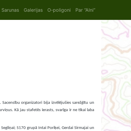
ion
Sarunas
Galerijas
O-poligoni
Par “Alni”
 Sacensību organizatori bija izvēlējušies sarežģītu un
ņus. Kā jau stafetēs ierasts, svarīga ir ne tikai laba
 Segliņai; S170 grupā Intai Poriķei, Gerdai Sirmajai un