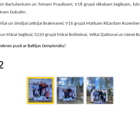
vim Bartuševicam un Tomam Prauliņam; V18 grupā Jēkabam Segliņam, E
āram Dukulim.
irišai un Sindijai Letīcijai Brakmanei; V16 grupā Matīsam Ričardam Rozen
un Mārai Segliņai; S220 grupā Mārai Bolšteinai, Veltai Zjatkovai un Lienei Bu
ēzeknes pusē ar Baltijas čempionātu!
2