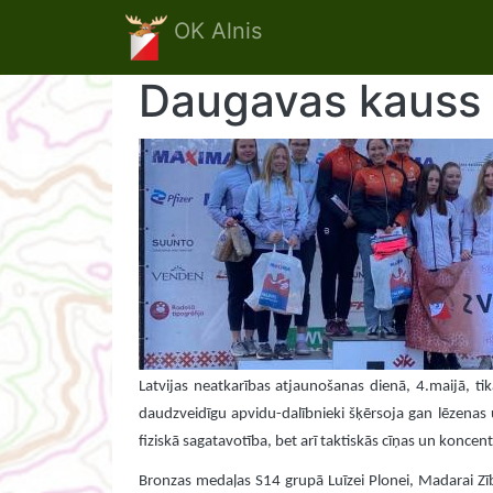
Skip to main content
OK Alnis
Daugavas kauss
Latvijas neatkarības atjaunošanas dienā, 4.maijā, tik
daudzveidīgu apvidu-dalībnieki šķērsoja gan lēzenas u
fiziskā sagatavotība, bet arī taktiskās cīņas un konce
Bronzas medaļas S14 grupā Luīzei Plonei, Madarai Zīber