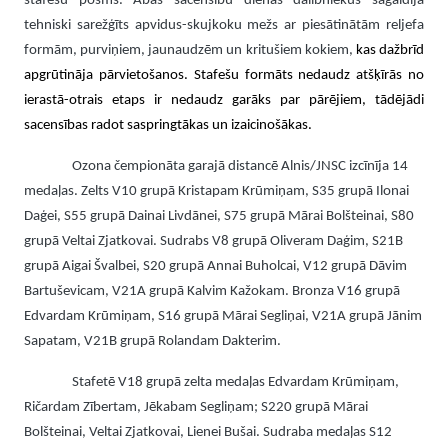
stafešu posms. Abās sacensību dienās dalībniekus sagaidīja
tehniski sarežģīts apvidus-skujkoku mežs ar piesātinātām reljefa
formām, purviņiem, jaunaudzēm un kritušiem kokiem,
kas dažbrīd
apgrūtināja pārvietošanos. Stafešu formāts nedaudz atšķīrās no
ierastā-otrais etaps ir nedaudz garāks par pārējiem, tādējādi
sacensības radot saspringtākas un izaicinošākas.
Ozona čempionāta garajā distancē Alnis/JNSC izcīnīja 14
medaļas. Zelts V10 grupā Kristapam Krūmiņam, S35 grupā Ilonai
Daģei, S55 grupā Dainai Livdānei, S75 grupā Mārai Bolšteinai, S80
grupā Veltai Zjatkovai. Sudrabs V8 grupā Oliveram Daģim, S21B
grupā Aigai Švalbei, S20 grupā Annai Buholcai, V12 grupā Dāvim
Bartuševicam, V21A grupā Kalvim Kažokam. Bronza V16 grupā
Edvardam Krūmiņam, S16 grupā Mārai Segliņai, V21A grupā Jānim
Sapatam, V21B grupā Rolandam Dakterim.
Stafetē V18 grupā zelta medaļas Edvardam Krūmiņam,
Ričardam Zībertam, Jēkabam Segliņam; S220 grupā Mārai
Bolšteinai, Veltai Zjatkovai, Lienei Bušai. Sudraba medaļas S12