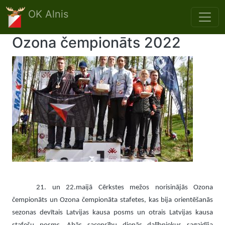
Skip to main content
OK Alnis
Ozona čempionāts 2022
21. un 22.maijā Cērkstes mežos norisinājās Ozona
čempionāts un Ozona čempionāta stafetes, kas bija orientēšanās
sezonas devītais Latvijas kausa posms un otrais Latvijas kausa