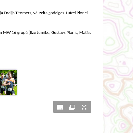
a Endijs Titomers, vēl zelta godalgas Luīzei Plonei
 un MW 16 grupā (Ilze Jumiķe, Gustavs Plonis, Matīss