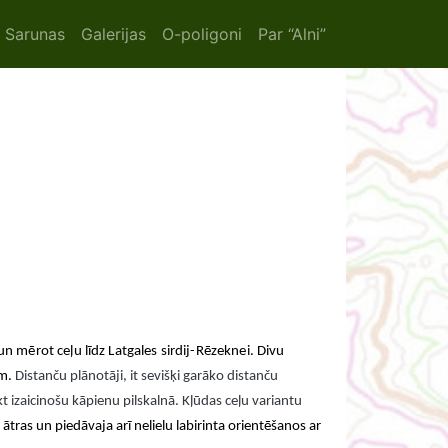
ion
Sarunas
Galerijas
O-poligoni
Par “Alni”
un mērot ceļu līdz Latgales sirdij-Rēzeknei. Divu
em.
Distanču plānotāji, it sevišķi garāko distanču
t izaicinošu kāpienu pilskalnā. Kļūdas ceļu variantu
ātras un piedāvaja arī nelielu labirinta orientēšanos ar