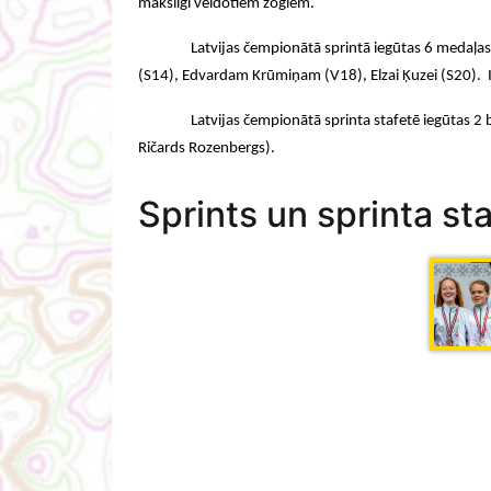
mākslīgi veidotiem žogiem.
Latvijas čempionātā sprintā iegūtas 6 medaļas u
(S14), Edvardam Krūmiņam (V18), Elzai Ķuzei (S20). Il
Latvijas čempionātā sprinta stafetē iegūtas 2
Ričards Rozenbergs).
Sprints un sprinta s