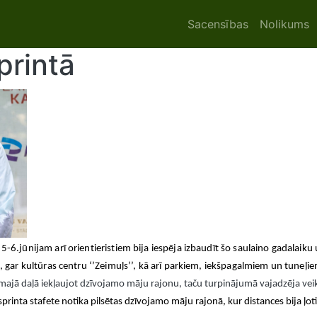
Main navigat
Sacensības
Nolikums
printā
5-6.jūnijam arī orientieristiem bija iespēja izbaudīt šo saulaino gadalaiku 
, gar kultūras centru ‘’Zeimuļs’’, kā arī parkiem, iekšpagalmiem un tuneļi
irmajā daļā iekļaujot dzīvojamo māju rajonu, taču turpinājumā vajadzēja veik
printa stafete notika pilsētas dzīvojamo māju rajonā, kur distances bija ļoti 