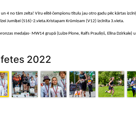
n 4 no tām zelta! Vīru elitē čempionu titulu jau otro gadu pēc kārtas izcīnīj
zei Jumiķei (S16)-2.vieta.Kristapam Krūmiņam (V12) izcīnīta 3.vieta.
 bronzas medaļas- MW14 grupā (Luīze Plone, Ralfs Prauliņš, Elīna Dzirkale)
tafetes 2022