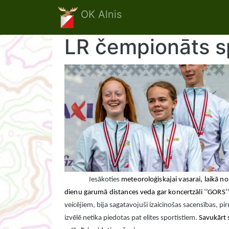
Skip to main content
OK Alnis
LR čempionāts s
Iesākoties
meteoroloģiskajai vasarai, laikā no 
dienu garumā distances veda gar koncertzāli ‘’GORS’’
veicējiem, bija sagatavojuši izaicinošas sacensības, p
izvēlē netika piedotas pat elites sportistiem.
Savukārt s