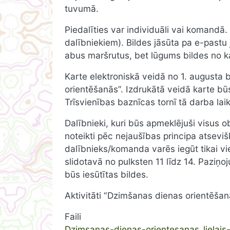
tuvumā.
Piedalīties var individuāli vai komandā
dalībniekiem). Bildes jāsūta pa e-pastu
abus maršrutus, bet lūgums bildes no ka
Karte elektroniskā veidā no 1. august
orientēšanās”. Izdrukātā veidā karte bū
Trīsvienības baznīcas tornī tā darba lai
Dalībnieki, kuri būs apmeklējuši visus o
noteikti pēc nejaušības principa atseviš
dalībnieks/komanda varēs iegūt tikai v
slidotavā no pulksten 11 līdz 14. Paziņ
būs iesūtītas bildes.
Aktivitāti “Dzimšanas dienas orientēšan
Faili
Dzimsanas-dienas-orientesanas_lielais