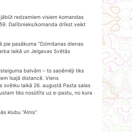
ldē jābūt redzamiem visiem komandas
.59. Dalībnieks/komanda drīkst veikt
ārā pie pasākuma “Dzimšanas dienas
darba laikā un Jelgavas Svētās
ārsteiguma balvām – to saņēmēji tiks
iem īsajā distancē. Viens
 svētku laikā 26. augustā Pasta salas
ustam tiks nosūtīts uz e-pastu, no kura
ās klubu “Alnis”