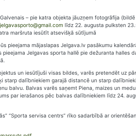
. Galvenais – pie katra objekta jāuzņem fotogrāfija (bi
jelgavasporto@gmail.com
līdz 22. augusta pulksten 23
tra maršruta iesūtīt atsevišķā sūtījumā
a būs pieejama mājaslapas Jelgava.lv pasākumu kalend
s pieejama Jelgavas sporta hallē pie dežuranta halles 
kā.
bjektus un iesūtījuši visas bildes, varēs pretendēt uz p
ķi starp dalībniekiem garajā distancē un starp dalībniek
ienu balvu. Balvas varēs saņemt Piena, maizes un medus
ojums par ierašanos pēc balvas dalībniekiem līdz 24. aug
ās” “Sporta servisa centrs” rīko sadarbībā ar orientēšan
-marsruts.pdf