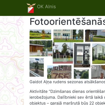
Skip to main content
OK Alnis
Fotoorientēšanā
Gaidot Aļņa rudens sezonas atsākšanos
Aktivitāte “Dzimšanas dienas orientēšanā
ierobežojuma. Dalībnieki sev ērtā laikā 
objektus – garajā maršrutā būs 22 objekt