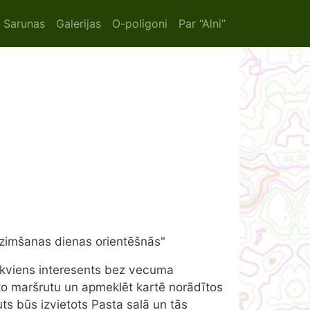
ion
Sarunas
Galerijas
O-poligoni
Par “Alni”
Dzimšanas dienas orientēšnās"
s ikviens interesents bez vecuma
doto maršrutu un apmeklēt kartē norādītos
ts būs izvietots Pasta salā un tās