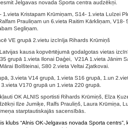
desmit Jelgavas novada Sporta centra audzēkņi.
- 1.vieta Kristapam Krūmiņam, S14- 1.vieta Luīzei Plo
a Ralfam Prauliņam un 6.vieta Raitim Kārkliņam, V18
ēkabam Segliņam.
ncē VE grupā 2.vietu izcīnīja Rihards Krūmiņš
tvijas kausa kopvērtējumā godalgotas vietas izcīnīj
: S35 grupā 1.vieta Ilonai Daģei, V21A 1.vieta Jāni
Mārai Bolšteinai, S80 2.vieta Veltai Zjatkovai.
upā, 3.vieta V14 grupā, 1.vieta S16 grupā, 1.un 2.vi
 3.vieta V170 grupā un 1.vieta 220 grupā.
ekļauti OK ALNIS sportisti Rihards Krūmiņš, Elza Ķuz
udzēkņi Ilze Jumiķe, Ralfs Prauliņš, Laura Krūmiņa, 
līmeņa starptautiskajās sacensībās.
s klubs “Alnis OK-Jelgavas novada Sporta centrs”, k