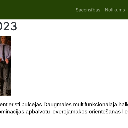
Main navigat
Sacensības
Nolikums
2023
entieristi pulcējās Daugmales multifunkcionālajā hal
ominācijās apbalvotu ievērojamākos orientēšanās lie