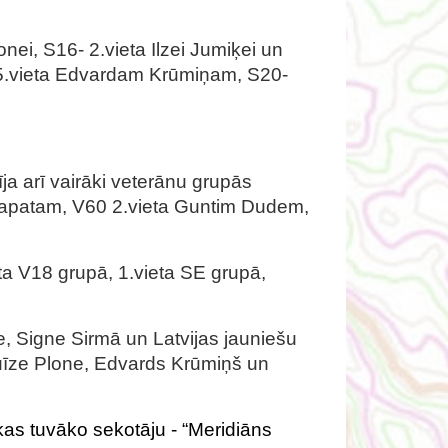
nei, S16- 2.vieta Ilzei Jumiķei un
- 5.vieta Edvardam Krūmiņam, S20-
a arī vairāki veterānu grupās
m Sapatam, V60 2.vieta Guntim Dudem,
eta V18 grupā, 1.vieta SE grupā,
e, Signe Sirmā un Latvijas jauniešu
Luīze Plone, Edvards Krūmiņš un
as tuvāko sekotāju - “Meridiāns