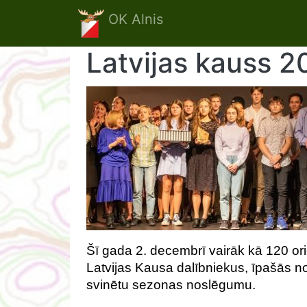
Skip to main content
OK Alnis
Latvijas kauss 
Šī gada 2. decembrī vairāk kā 120 ori
Latvijas Kausa dalībniekus, īpašās n
svinētu sezonas noslēgumu.