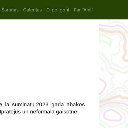
ion
Sarunas
Galerijas
O-poligoni
Par “Alni”
lē, lai suminātu 2023. gada labākos
tpratējus un neformālā gaisotnē