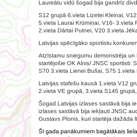
Laureātu vidū šogad bija gandrīz div
S12 grupā 6.vieta Lizetei Kleinai, V12
5.vieta Laurai Krūmiņai, V16- 3.viet
2.vieta Dārtai Putnei, V20 3.vieta J
Latvijas spēcīgāko sportistu konkure
Atzīstamu sniegumu demonstrēja un La
startējošie OK Alnis/ JNSC sportisti
S70 3.vieta Lienei Bušai, S75 1.vieta 
Latvijas stafešu kausā 1.vieta V12 gr
2.vieta VE grupā, 3.vieta S145 grupā,
Šogad Latvijas izlases sastāvā bija i
izlases sastāvā bija iekļauti JNSC a
Gustavs Plonis, kuri startēja dažāda 
Šī gada panākumiem bagātākais lielai