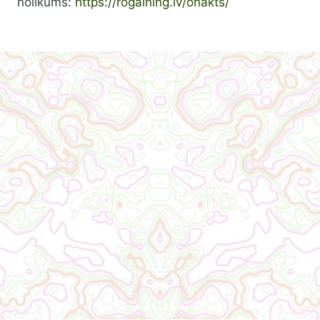
nolikums:
https://rogaining.lv/onakts/