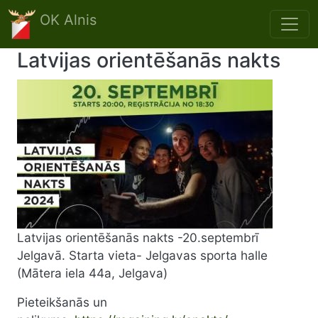
Skip to main content
OK Alnis
Latvijas orientēšanās nakts
Latvijas orientēšanās nakts -20.septembrī
Jelgavā. Starta vieta- Jelgavas sporta halle
(Mātera iela 44a, Jelgava)
Pieteikšanās un