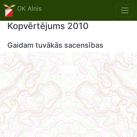
Skip to main content
OK Alnis
Kopvērtējums 2010
Gaidam tuvākās sacensības