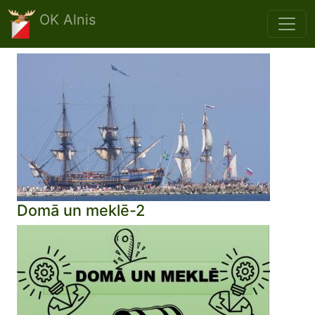
Skip to main content
OK Alnis
Domā un meklē-2