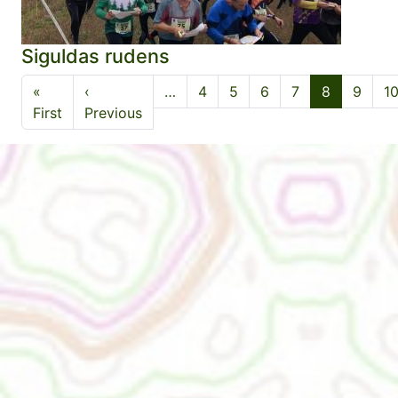
Siguldas rudens
Pagination
«
‹
…
4
5
6
7
8
9
1
First page
Previous page
First
Previous