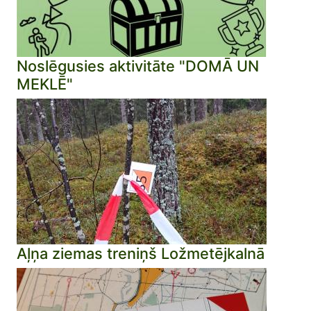
Noslēgusies aktivitāte "DOMĀ UN
MEKLĒ"
Aļņa ziemas treniņš Ložmetējkalnā