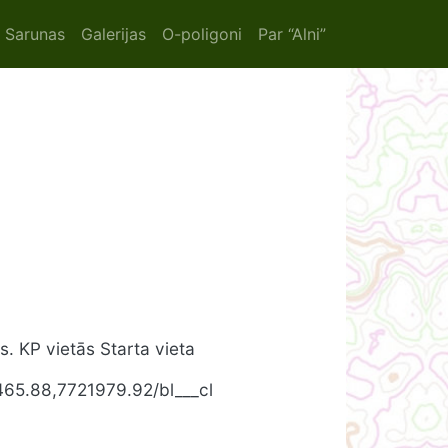
ion
Sarunas
Galerijas
O-poligoni
Par “Alni”
os. KP vietās Starta vieta
465.88,7721979.92/bl___cl