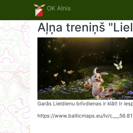
Skip to main content
OK Alnis
Aļņa treniņš "Li
Garās Lieldienu brīvdienas ir klāt! Ir i
https://www.balticmaps.eu/lv/c___56.