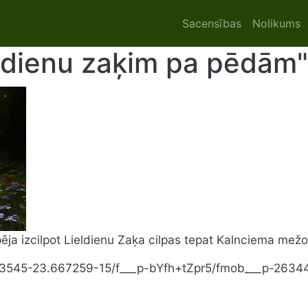
Main navigat
Sacensības
Nolikums
eldienu zaķim pa pēdām"
espēja izcilpot Lieldienu Zaķa cilpas tepat Kalnciema mež
813545-23.667259-15/f___p-bYfh+tZpr5/fmob___p-2634