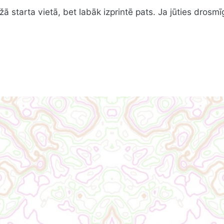
starta vietā, bet labāk izprintē pats. Ja jūties drosmīgs