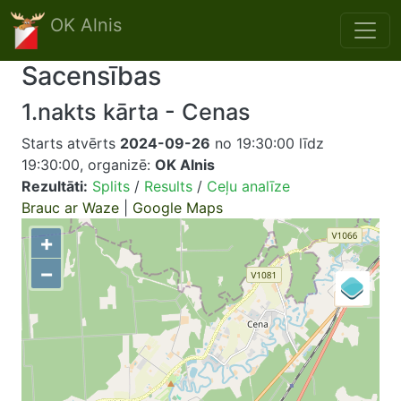
Skip to main content
OK Alnis
Sacensības
1.nakts kārta - Cenas
Starts atvērts
2024-09-26
no 19:30:00 līdz
19:30:00, organizē:
OK Alnis
Rezultāti:
Splits
/
Results
/
Ceļu analīze
Brauc ar Waze
|
Google Maps
+
−