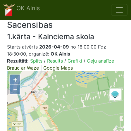
Skip to main content
OK Alnis
Sacensības
1.kārta - Kalnciema skola
Starts atvērts
2026-04-09
no 16:00:00 līdz
18:30:00, organizē:
OK Alnis
Rezultāti:
Splits
/
Results
/
Grafiki
/
Ceļu analīze
Brauc ar Waze
|
Google Maps
+
−