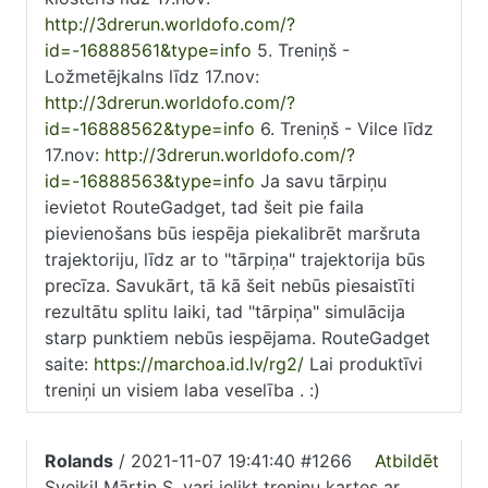
http://3drerun.worldofo.com/?
id=-16888561&type=info
5. Treniņš -
Ložmetējkalns līdz 17.nov:
http://3drerun.worldofo.com/?
id=-16888562&type=info
6. Treniņš - Vilce līdz
17.nov:
http://3drerun.worldofo.com/?
id=-16888563&type=info
Ja savu tārpiņu
ievietot RouteGadget, tad šeit pie faila
pievienošans būs iespēja piekalibrēt maršruta
trajektoriju, līdz ar to "tārpiņa" trajektorija būs
precīza. Savukārt, tā kā šeit nebūs piesaistīti
rezultātu splitu laiki, tad "tārpiņa" simulācija
starp punktiem nebūs iespējama. RouteGadget
saite:
https://marchoa.id.lv/rg2/
Lai produktīvi
treniņi un visiem laba veselība . :)
Rolands
/ 2021-11-07 19:41:40 #1266
Atbildēt
Sveiki! Mārtiņ S ,vari ielikt treniņu kartes ar