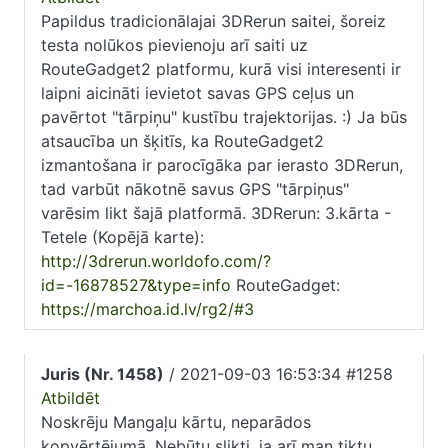
Papildus tradicionālajai 3DRerun saitei, šoreiz
testa nolūkos pievienoju arī saiti uz
RouteGadget2 platformu, kurā visi interesenti ir
laipni aicināti ievietot savas GPS ceļus un
pavērtot "tārpiņu" kustību trajektorijas. :) Ja būs
atsaucība un šķitīs, ka RouteGadget2
izmantošana ir parocīgāka par ierasto 3DRerun,
tad varbūt nākotnē savus GPS "tārpiņus"
varēsim likt šajā platformā. 3DRerun: 3.kārta -
Tetele (Kopējā karte):
http://3drerun.worldofo.com/?
id=-16878527&type=info
RouteGadget:
https://marchoa.id.lv/rg2/#3
Juris (Nr. 1458)
/ 2021-09-03 16:53:34 #1258
Atbildēt
Noskrēju Mangaļu kārtu, neparādos
kopvērtējumā. Nebūtu slikti, ja arī man tiktu