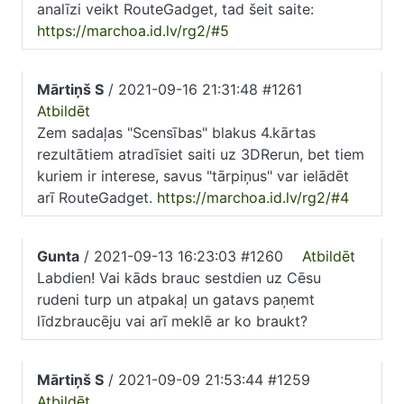
analīzi veikt RouteGadget, tad šeit saite:
https://marchoa.id.lv/rg2/#5
Mārtiņš S
/ 2021-09-16 21:31:48 #1261
Atbildēt
Zem sadaļas "Scensības" blakus 4.kārtas
rezultātiem atradīsiet saiti uz 3DRerun, bet tiem
kuriem ir interese, savus "tārpiņus" var ielādēt
arī RouteGadget.
https://marchoa.id.lv/rg2/#4
Gunta
/ 2021-09-13 16:23:03 #1260
Atbildēt
Labdien! Vai kāds brauc sestdien uz Cēsu
rudeni turp un atpakaļ un gatavs paņemt
līdzbraucēju vai arī meklē ar ko braukt?
Mārtiņš S
/ 2021-09-09 21:53:44 #1259
Atbildēt