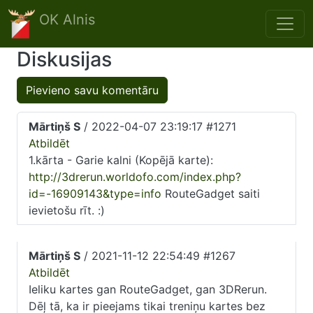
Skip to main content
OK Alnis
Diskusijas
Pievieno savu komentāru
Mārtiņš S
/ 2022-04-07 23:19:17 #1271
Atbildēt
1.kārta - Garie kalni (Kopējā karte):
http://3drerun.worldofo.com/index.php?
id=-16909143&type=info
RouteGadget saiti
ievietošu rīt. :)
Mārtiņš S
/ 2021-11-12 22:54:49 #1267
Atbildēt
Ieliku kartes gan RouteGadget, gan 3DRerun.
Dēļ tā, ka ir pieejams tikai treniņu kartes bez