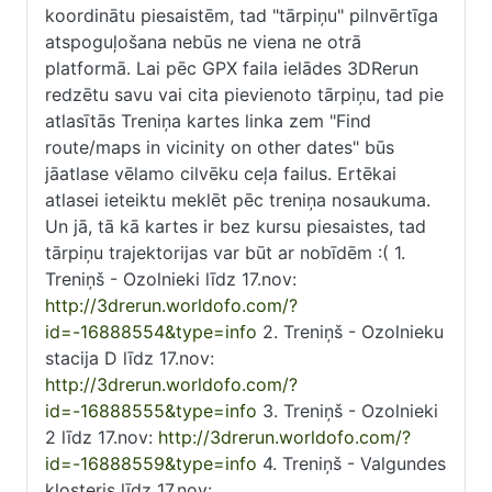
koordinātu piesaistēm, tad "tārpiņu" pilnvērtīga
atspoguļošana nebūs ne viena ne otrā
platformā. Lai pēc GPX faila ielādes 3DRerun
redzētu savu vai cita pievienoto tārpiņu, tad pie
atlasītās Treniņa kartes linka zem "Find
route/maps in vicinity on other dates" būs
jāatlase vēlamo cilvēku ceļa failus. Ertēkai
atlasei ieteiktu meklēt pēc treniņa nosaukuma.
Un jā, tā kā kartes ir bez kursu piesaistes, tad
tārpiņu trajektorijas var būt ar nobīdēm :( 1.
Treniņš - Ozolnieki līdz 17.nov:
http://3drerun.worldofo.com/?
id=-16888554&type=info
2. Treniņš - Ozolnieku
stacija D līdz 17.nov:
http://3drerun.worldofo.com/?
id=-16888555&type=info
3. Treniņš - Ozolnieki
2 līdz 17.nov:
http://3drerun.worldofo.com/?
id=-16888559&type=info
4. Treniņš - Valgundes
klosteris līdz 17.nov: