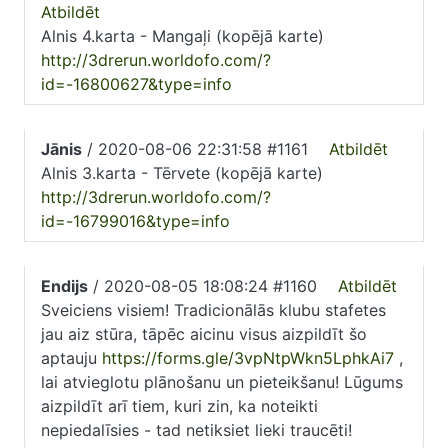
Atbildēt
Alnis 4.karta - Mangaļi (kopējā karte)
http://3drerun.worldofo.com/?
id=-16800627&type=info
Jānis
/ 2020-08-06 22:31:58 #1161
Atbildēt
Alnis 3.karta - Tērvete (kopējā karte)
http://3drerun.worldofo.com/?
id=-16799016&type=info
Endijs
/ 2020-08-05 18:08:24 #1160
Atbildēt
Sveiciens visiem! Tradicionālās klubu stafetes
jau aiz stūra, tāpēc aicinu visus aizpildīt šo
aptauju
https://forms.gle/3vpNtpWkn5LphkAi7
,
lai atvieglotu plānošanu un pieteikšanu! Lūgums
aizpildīt arī tiem, kuri zin, ka noteikti
nepiedalīsies - tad netiksiet lieki traucēti!