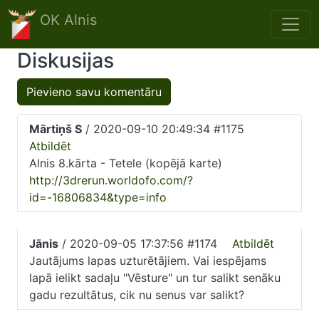
Skip to main content
OK Alnis
Diskusijas
Pievieno savu komentāru
Mārtiņš S
/ 2020-09-10 20:49:34 #1175
Atbildēt
Alnis 8.kārta - Tetele (kopējā karte)
http://3drerun.worldofo.com/?
id=-16806834&type=info
Jānis
/ 2020-09-05 17:37:56 #1174
Atbildēt
Jautājums lapas uzturētājiem. Vai iespējams
lapā ielikt sadaļu "Vēsture" un tur salikt senāku
gadu rezultātus, cik nu senus var salikt?