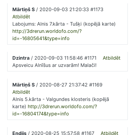
Mārtiņš S
/ 2020-09-03 21:20:33 #1173
Atbildēt
Labojums: Alnis 7.kārta - Tušķi (kopējā karte)
http://3drerun.worldofo.com/?
id=-16805641&type=info
Dzintra
/ 2020-09-03 11:58:46 #1171
Atbildēt
Apsveicu Alnīšus ar uzvarām! Malači!
Mārtiņš S
/ 2020-08-27 21:37:42 #1169
Atbildēt
Alnis 5.kārta - Valgundes klosteris (kopējā
karte)
http://3drerun.worldofo.com/?
id=-16804174&type=info
Endijs
/ 2020-08-25 15:57:58 #1167
Atbildēt