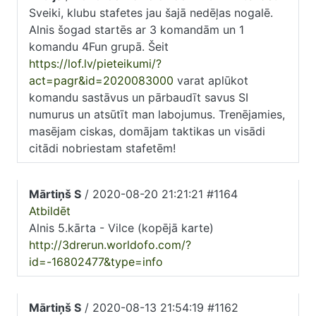
Sveiki, klubu stafetes jau šajā nedēļas nogalē.
Alnis šogad startēs ar 3 komandām un 1
komandu 4Fun grupā. Šeit
https://lof.lv/pieteikumi/?
act=pagr&id=2020083000
varat aplūkot
komandu sastāvus un pārbaudīt savus SI
numurus un atsūtīt man labojumus. Trenējamies,
masējam ciskas, domājam taktikas un visādi
citādi nobriestam stafetēm!
Mārtiņš S
/ 2020-08-20 21:21:21 #1164
Atbildēt
Alnis 5.kārta - Vilce (kopējā karte)
http://3drerun.worldofo.com/?
id=-16802477&type=info
Mārtiņš S
/ 2020-08-13 21:54:19 #1162