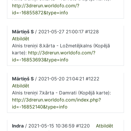
http://3drerun.worldofo.com/?
id=-16855872&type=info
Mārtiņš S
/ 2021-05-27 21:00:17 #1228
Atbildēt
Alnis treniņi 8.kārta - Ložmetējkalns (Kopējā
karte):
http://3drerun.worldofo.com/?
id=-16853693&type=info
Mārtiņš S
/ 2021-05-20 21:04:21 #1222
Atbildēt
Alnis treniņi 7.kārta - Damrati (Kopējā karte):
http://3drerun.worldofo.com/index.php?
id=-16852140&type=info
Indra
/ 2021-05-15 10:36:59 #1220
Atbildēt