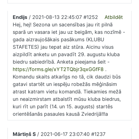
Endijs
/ 2021-08-13 22:45:07 #1252
Atbildēt
Hej, hej! Sezona un sacensības jau rit pilnā
sparā un vasara iet jau uz beigām, kas nozīmē -
gada aizraujošākais pasākums (KLUBU
STAFETES) jau tepat aiz stūra. Aicinu visus
aizpildīt anketu un pavadīt 29. augustu kluba
biedru sabiedrībā. Anketa pieejama šeit -
https://forms.gle/xYT2TQbjr3qxGGfF8
.
Komandu skaits atkarīgs no tā, cik daudzi būs
gatavi startēt un iespēju robežās mēģināsim
atrast katram vietu komandā. Tiekamies mežā
un neaizmirstam atbalstīt mūsu kluba biedrus,
kuri rīt un parīt (14. un 15. augusts) startēs
orientēšanās pasaules kausā Zviedrijā!!!a
Mārtiņš S
/ 2021-06-17 23:07:40 #1237