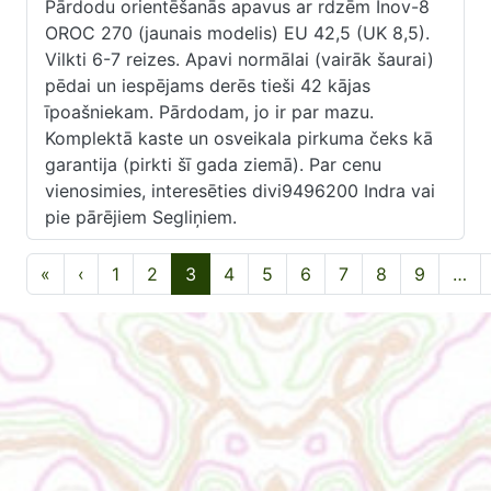
Pārdodu orientēšanās apavus ar rdzēm Inov-8
OROC 270 (jaunais modelis) EU 42,5 (UK 8,5).
Vilkti 6-7 reizes. Apavi normālai (vairāk šaurai)
pēdai un iespējams derēs tieši 42 kājas
īpoašniekam. Pārdodam, jo ir par mazu.
Komplektā kaste un osveikala pirkuma čeks kā
garantija (pirkti šī gada ziemā). Par cenu
vienosimies, interesēties divi9496200 Indra vai
pie pārējiem Segliņiem.
Pagination
First page
Previous page
«
‹
1
2
3
4
5
6
7
8
9
…