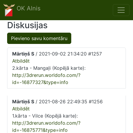
Skip to main content
OK Alnis
Diskusijas
Pievieno savu komentāru
Mārtiņš S
/ 2021-09-02 21:34:20 #1257
Atbildēt
2.kārta - Mangaļi (Kopējā karte):
http://3drerun.worldofo.com/?
id=-16877327&type=info
Mārtiņš S
/ 2021-08-26 22:49:35 #1256
Atbildēt
1.kārta - Vilce (Kopējā karte):
http://3drerun.worldofo.com/?
id=-16875771&type=info