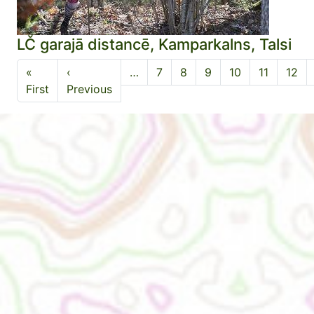
LČ garajā distancē, Kamparkalns, Talsi
Pagination
«
‹
…
7
8
9
10
11
12
First page
Previous page
First
Previous